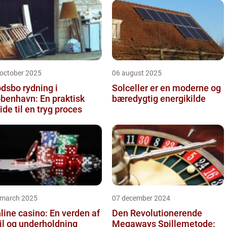
 october 2025
06 august 2025
dsbo rydning i
Solceller er en moderne og
benhavn: En praktisk
bæredygtig energikilde
ide til en tryg proces
 march 2025
07 december 2024
line casino: En verden af
Den Revolutionerende
il og underholdning
Megaways Spillemetode: