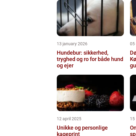
13 january 2026
05
Hundebur: sikkerhed,
Dø
tryghed og ro for både hund
Kø
og ejer
gu
12 april 2025
15
Unikke og personlige
On
kageprint
sp