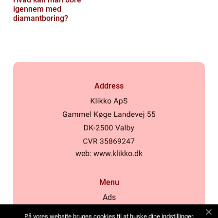
igennem med
diamantboring?
Address
web:
www.klikko.dk
Menu
Ads
About Us
På vores website bruges cookies til at huske dine indstillinger,