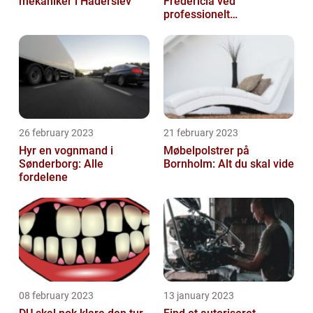
mekaniker i Haderslev
Fredericia ved
professionelt
rengøringsfirma
26 february 2023
21 february 2023
Hyr en vognmand i
Møbelpolstrer på
Sønderborg: Alle
Bornholm: Alt du skal vide
fordelene
08 february 2023
13 january 2023