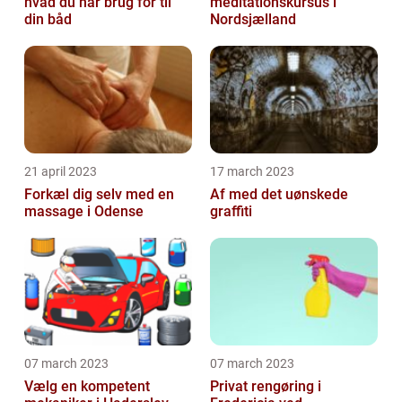
hvad du har brug for til
meditationskursus i
din båd
Nordsjælland
21 april 2023
17 march 2023
Forkæl dig selv med en
Af med det uønskede
massage i Odense
graffiti
07 march 2023
07 march 2023
Vælg en kompetent
Privat rengøring i