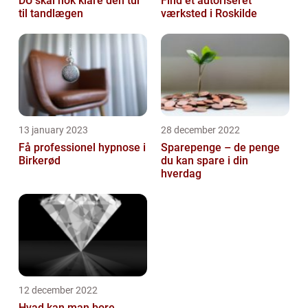
DU skal nok klare den tur
Find et autoriseret
til tandlægen
værksted i Roskilde
13 january 2023
28 december 2022
Få professionel hypnose i
Sparepenge – de penge
Birkerød
du kan spare i din
hverdag
12 december 2022
Hvad kan man bore