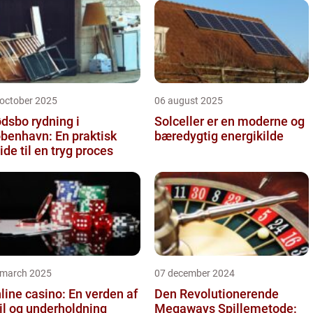
 october 2025
06 august 2025
dsbo rydning i
Solceller er en moderne og
benhavn: En praktisk
bæredygtig energikilde
ide til en tryg proces
 march 2025
07 december 2024
line casino: En verden af
Den Revolutionerende
il og underholdning
Megaways Spillemetode: