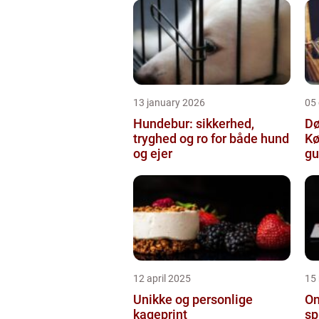
13 january 2026
05
Hundebur: sikkerhed,
Dø
tryghed og ro for både hund
Kø
og ejer
gu
12 april 2025
15
Unikke og personlige
On
kageprint
sp