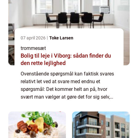
07 april 2026
Toke Larsen
trommesæt
Bolig til leje i Viborg: sådan finder du
den rette lejlighed
Ovenstående spørgsmål kan faktisk svares
relativt let ved at svare med endnu et
spørgsmål: Det kommer helt an på, hvor
svært man vælger at gøre det for sig selv,
eller hvor høje ambitioner man har. Det er
klart, at hvis man går efter en karriere, hvo...