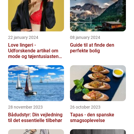
22 january 2024
08 january 2024
Love lingeri -
Guide til at finde den
Udforskende artikel om
perfekte bolig
mode og tøjentusiastens
passion for lingeri
28 november 2023
26 october 2023
Bådudstyr: Din vejledning
Tapas - den spanske
til det essentielle tilbehør
smagsoplevelse