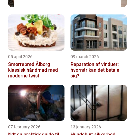
05 april 2026
09 march 2026
Smørrebrød Ålborg
Reparation af vinduer:
klassisk håndmad med
hvornår kan det betale
moderne twist
sig?
07 february 2026
13 january 2026
Ndt en praktisk guide til
Hundebur: sikkerhed,