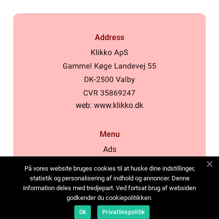
Address
web:
www.klikko.dk
Menu
Ads
About Us
På vores website bruges cookies til at huske dine indstillinger,
Cookies
statistik og personalisering af indhold og annoncer. Denne
information deles med tredjepart. Ved fortsat brug af websiden
Contact
godkender du cookiepolitikken.
Sitemap
Ok
Privatlivspolitik