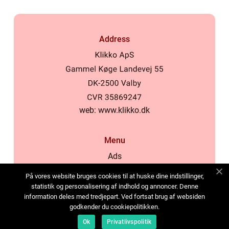
Address
web:
www.klikko.dk
Menu
Ads
About Us
På vores website bruges cookies til at huske dine indstillinger,
Cookies
statistik og personalisering af indhold og annoncer. Denne
information deles med tredjepart. Ved fortsat brug af websiden
Contact
godkender du cookiepolitikken.
Sitemap
Ok
Privatlivspolitik