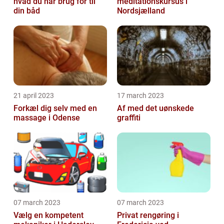
hvad du har brug for til
meditationskursus i
din båd
Nordsjælland
21 april 2023
17 march 2023
Forkæl dig selv med en
Af med det uønskede
massage i Odense
graffiti
07 march 2023
07 march 2023
Vælg en kompetent
Privat rengøring i