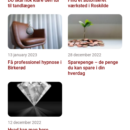
DU skal nok klare den tur
Find et autoriseret
til tandlægen
værksted i Roskilde
13 january 2023
28 december 2022
Få professionel hypnose i
Sparepenge – de penge
Birkerød
du kan spare i din
hverdag
12 december 2022
Hvad kan man bore