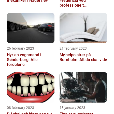
mekaniker i Haderslev
Fredericia ved
professionelt
rengøringsfirma
26 february 2023
21 february 2023
Hyr en vognmand i
Møbelpolstrer på
Sønderborg: Alle
Bornholm: Alt du skal vide
fordelene
08 february 2023
13 january 2023