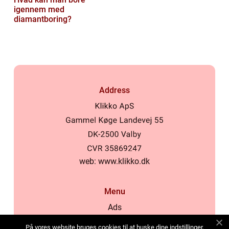
igennem med
diamantboring?
Address
web:
www.klikko.dk
Menu
Ads
About Us
På vores website bruges cookies til at huske dine indstillinger,