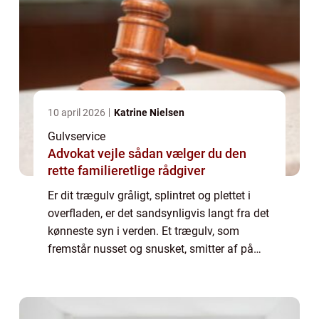
10 april 2026
Katrine Nielsen
Gulvservice
Advokat vejle sådan vælger du den
rette familieretlige rådgiver
Er dit trægulv gråligt, splintret og plettet i
overfladen, er det sandsynligvis langt fra det
kønneste syn i verden. Et trægulv, som
fremstår nusset og snusket, smitter af på
hele det samlede indtryk af boligen. Men i
stedet for at skifte trægulvet u...