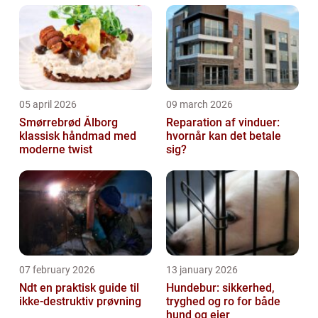
stedet for at skifte trægulvet u...
05 april 2026
09 march 2026
Smørrebrød Ålborg
Reparation af vinduer:
klassisk håndmad med
hvornår kan det betale
moderne twist
sig?
07 february 2026
13 january 2026
Ndt en praktisk guide til
Hundebur: sikkerhed,
ikke-destruktiv prøvning
tryghed og ro for både
hund og ejer