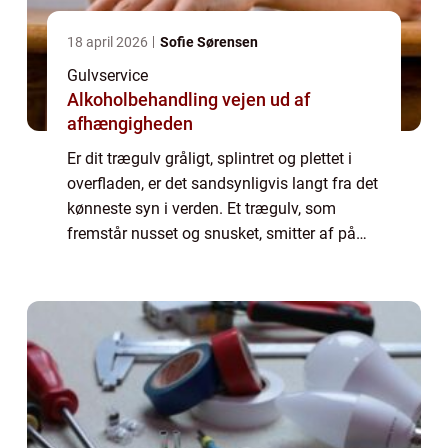
18 april 2026
Sofie Sørensen
Gulvservice
Alkoholbehandling vejen ud af
afhængigheden
Er dit trægulv gråligt, splintret og plettet i
overfladen, er det sandsynligvis langt fra det
kønneste syn i verden. Et trægulv, som
fremstår nusset og snusket, smitter af på
hele det samlede indtryk af boligen. Men i
stedet for at skifte trægulvet u...