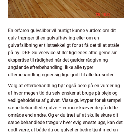
En erfaren gulvsliber vil hurtigt kunne vurdere om dit
gulv trænger til en gulvafhøvling eller om en
gulvafslibning er tilstrækkeligt for at få det til at stråle
på ny. DBF Gulvservice stiller ligeledes altid gerne sin
ekspertise til rådighed når det gælder rådgivning
angående efterbehandling. Ikke alle typer
efterbehandling egner sig lige godt til alle træsorter.
Valg af efterbehandling bør også bero på en vurdering
af hvor megen tid du selv ønsker at bruge på pleje og
vedligeholdelse af gulvet. Visse gulvtyper for eksempel
sæbe behandlede gulve – er mere krævende på dette
område end andre. Og er du træt af at skulle skure dit
sæbe behandlede trægulv hver evig eneste uge, kan det
godt være, at både du og gulvet er bedre tjent med en