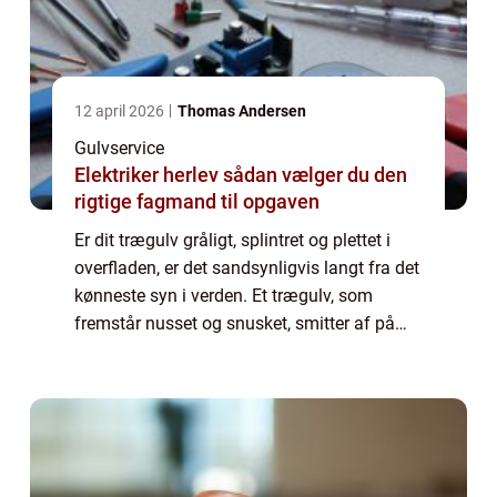
12 april 2026
Thomas Andersen
Gulvservice
Elektriker herlev sådan vælger du den
rigtige fagmand til opgaven
Er dit trægulv gråligt, splintret og plettet i
overfladen, er det sandsynligvis langt fra det
kønneste syn i verden. Et trægulv, som
fremstår nusset og snusket, smitter af på
hele det samlede indtryk af boligen. Men i
stedet for at skifte trægulvet u...