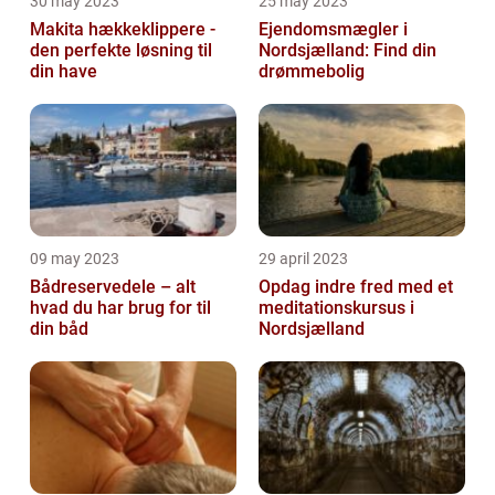
30 may 2023
25 may 2023
Makita hækkeklippere -
Ejendomsmægler i
den perfekte løsning til
Nordsjælland: Find din
din have
drømmebolig
09 may 2023
29 april 2023
Bådreservedele – alt
Opdag indre fred med et
hvad du har brug for til
meditationskursus i
din båd
Nordsjælland