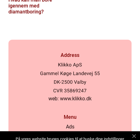
igennem med
diamantboring?
Address
web:
www.klikko.dk
Menu
Ads
About Us
På vores website bruges cookies til at huske dine indstillinger,