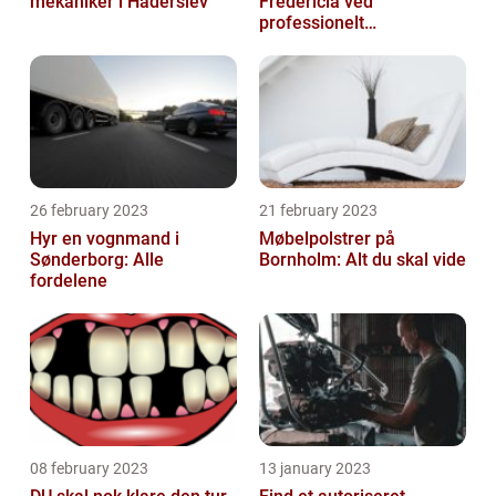
mekaniker i Haderslev
Fredericia ved
professionelt
rengøringsfirma
26 february 2023
21 february 2023
Hyr en vognmand i
Møbelpolstrer på
Sønderborg: Alle
Bornholm: Alt du skal vide
fordelene
08 february 2023
13 january 2023