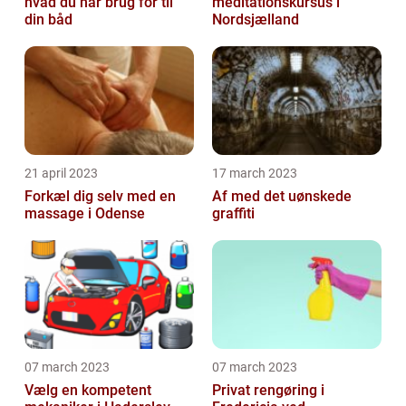
hvad du har brug for til
meditationskursus i
din båd
Nordsjælland
21 april 2023
17 march 2023
Forkæl dig selv med en
Af med det uønskede
massage i Odense
graffiti
07 march 2023
07 march 2023
Vælg en kompetent
Privat rengøring i