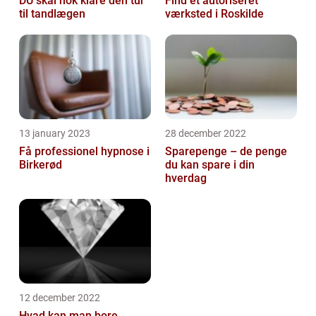
DU skal nok klare den tur
Find et autoriseret
til tandlægen
værksted i Roskilde
13 january 2023
28 december 2022
Få professionel hypnose i
Sparepenge – de penge
Birkerød
du kan spare i din
hverdag
12 december 2022
Hvad kan man bore