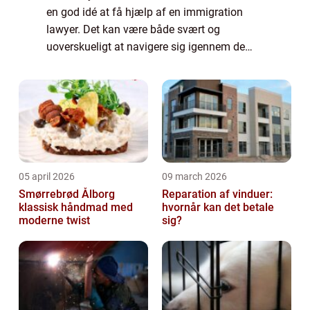
en god idé at få hjælp af en immigration
lawyer. Det kan være både svært og
uoverskueligt at navigere sig igennem de
danske love og regler om immigration –
især hvis man ikke taler sproget. Denne
artike...
05 april 2026
09 march 2026
Smørrebrød Ålborg
Reparation af vinduer:
klassisk håndmad med
hvornår kan det betale
moderne twist
sig?