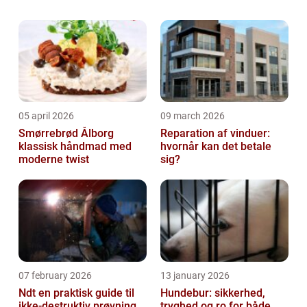
sandsynligvis skal ud i en større ombygning
af disse to rum. Og til det formål vil d...
05 april 2026
09 march 2026
Smørrebrød Ålborg
Reparation af vinduer:
klassisk håndmad med
hvornår kan det betale
moderne twist
sig?
07 february 2026
13 january 2026
Ndt en praktisk guide til
Hundebur: sikkerhed,
ikke-destruktiv prøvning
tryghed og ro for både