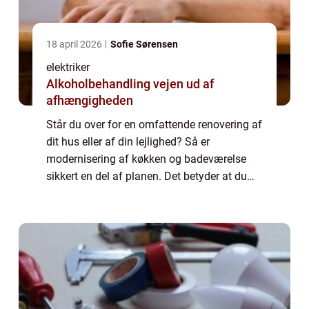
18 april 2026
Sofie Sørensen
elektriker
Alkoholbehandling vejen ud af
afhængigheden
Står du over for en omfattende renovering af
dit hus eller af din lejlighed? Så er
modernisering af køkken og badeværelse
sikkert en del af planen. Det betyder at du
sandsynligvis skal ud i en større ombygning
af disse to rum. Og til det formål vil d...