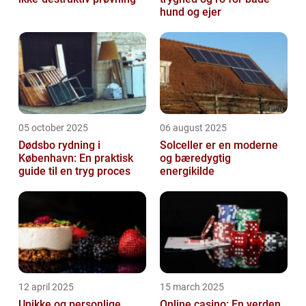
hund og ejer
05 october 2025
06 august 2025
Dødsbo rydning i
Solceller er en moderne
København: En praktisk
og bæredygtig
guide til en tryg proces
energikilde
12 april 2025
15 march 2025
Unikke og personlige
Online casino: En verden