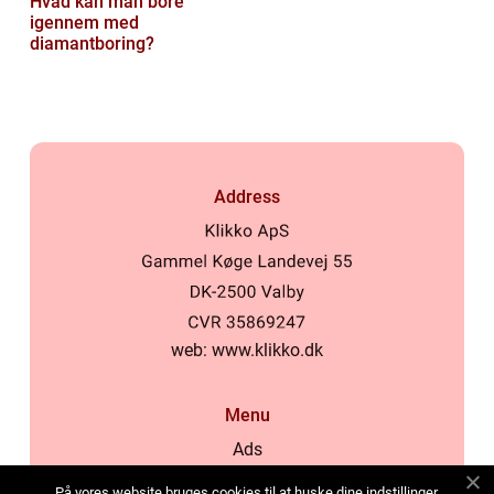
Hvad kan man bore
igennem med
diamantboring?
Address
web:
www.klikko.dk
Menu
Ads
About Us
På vores website bruges cookies til at huske dine indstillinger,