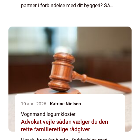
partner i forbindelse med dit byggeri? Så
kan du tage kontakt til din lokale vognmand
og få en aftale sat i stand. Hvem er den
bed...
10 april 2026
Katrine Nielsen
Vognmand løgumkloster
Advokat vejle sådan vælger du den
rette familieretlige rådgiver