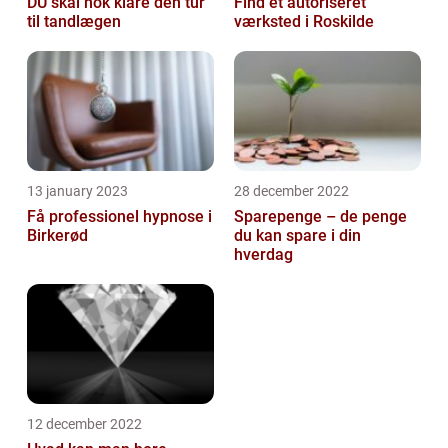
DU skal nok klare den tur
Find et autoriseret
til tandlægen
værksted i Roskilde
13 january 2023
28 december 2022
Få professionel hypnose i
Sparepenge – de penge
Birkerød
du kan spare i din
hverdag
12 december 2022