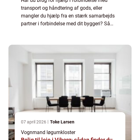
Har du brug for hjælp i forbindelse med
transport og håndtering af gods, eller
mangler du hjælp fra en stærk samarbejds
partner i forbindelse med dit byggeri? Så
kan du tage kontakt til din lokale vognmand
og få en aftale sat i stand. Hvem er den
bed...
07 april 2026
Toke Larsen
Vognmand løgumkloster
Bolig til leje i Viborg: sådan finder du