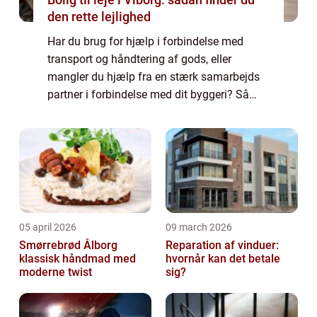
den rette lejlighed
Har du brug for hjælp i forbindelse med
transport og håndtering af gods, eller
mangler du hjælp fra en stærk samarbejds
partner i forbindelse med dit byggeri? Så
kan du tage kontakt til din lokale vognmand
og få en aftale sat i stand. Hvem er den
bed...
05 april 2026
09 march 2026
Smørrebrød Ålborg
Reparation af vinduer:
klassisk håndmad med
hvornår kan det betale
moderne twist
sig?