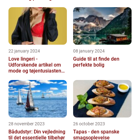
22 january 2024
08 january 2024
Love lingeri -
Guide til at finde den
Udforskende artikel om
perfekte bolig
mode og tøjentusiastens
passion for lingeri
28 november 2023
26 october 2023
Bådudstyr: Din vejledning
Tapas - den spanske
til det essentielle tilbehør
smagsoplevelse