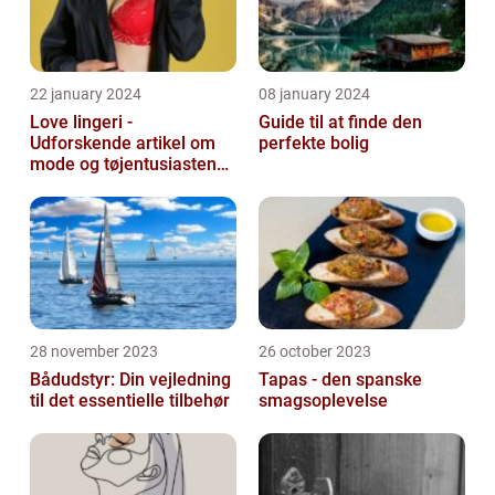
22 january 2024
08 january 2024
Love lingeri -
Guide til at finde den
Udforskende artikel om
perfekte bolig
mode og tøjentusiastens
passion for lingeri
28 november 2023
26 october 2023
Bådudstyr: Din vejledning
Tapas - den spanske
til det essentielle tilbehør
smagsoplevelse