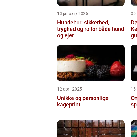
13 january 2026
05
Hundebur: sikkerhed,
Dø
tryghed og ro for både hund
Kø
og ejer
gu
12 april 2025
15
Unikke og personlige
On
kageprint
sp