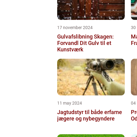
17 november 2024
30
Gulvafslibning Skagen:
Ma
Forvandl Dit Gulv til et
Fr
Kunstværk
11 may 2024
04 
Jagtudstyr til både erfarne
Pr
jægere og nybegyndere