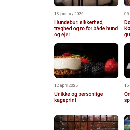
13 january 2026
05
Hundebur: sikkerhed,
Dø
tryghed og ro for både hund
Kø
og ejer
gu
12 april 2025
15
Unikke og personlige
On
kageprint
sp