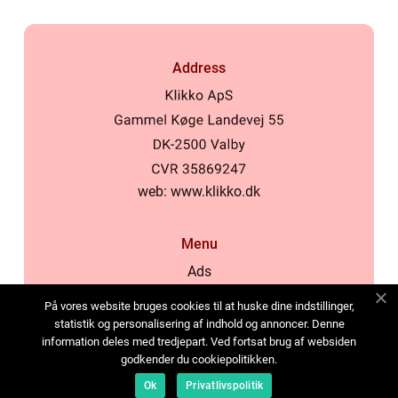
Address
web:
www.klikko.dk
Menu
Ads
About Us
På vores website bruges cookies til at huske dine indstillinger,
Cookies
statistik og personalisering af indhold og annoncer. Denne
information deles med tredjepart. Ved fortsat brug af websiden
Contact
godkender du cookiepolitikken.
Sitemap
Ok
Privatlivspolitik