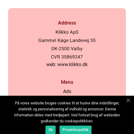
Address
web:
www.klikko.dk
Menu
Ads
About Us
På vores website bruges cookies til at huske dine indstillinger,
Cookies
statistik og personalisering af indhold og annoncer. Denne
information deles med tredjepart. Ved fortsat brug af websiden
Contact
godkender du cookiepolitikken.
Sitemap
Ok
Privatlivspolitik