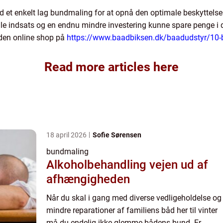
nd et enkelt lag bundmaling for at opnå den optimale beskyttels
ille indsats og en endnu mindre investering kunne spare penge i d
 den online shop på
https://www.baadbiksen.dk/baadudstyr/10
Read more articles here
18 april 2026
Sofie Sørensen
bundmaling
Alkoholbehandling vejen ud af
afhængigheden
Når du skal i gang med diverse vedligeholdelse og
mindre reparationer af familiens båd her til vinter
må du endelig ikke glemme bådens bund. Er