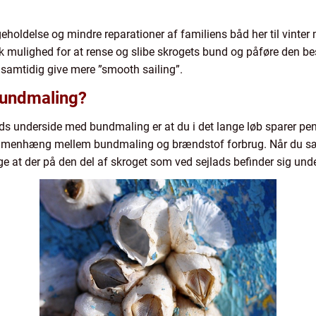
geholdelse og mindre reparationer af familiens båd her til vint
k mulighed for at rense og slibe skrogets bund og påføre den be
samtidig give mere ”smooth sailing”.
bundmaling?
åds underside med bundmaling er at du i det lange løb sparer pe
ammenhæng mellem bundmaling og brændstof forbrug. Når du sæt
 at der på den del af skroget som ved sejlads befinder sig under