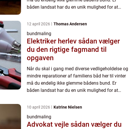
båden landsat har du en unik mulighed for at
rense og slibe skrogets bund og påføre den
beskyttende bundma...
12 april 2026
Thomas Andersen
bundmaling
Elektriker herlev sådan vælger
du den rigtige fagmand til
opgaven
Når du skal i gang med diverse vedligeholdelse og
mindre reparationer af familiens båd her til vinter
må du endelig ikke glemme bådens bund. Er
båden landsat har du en unik mulighed for at
rense og slibe skrogets bund og påføre den
beskyttende bundma...
10 april 2026
Katrine Nielsen
bundmaling
Advokat vejle sådan vælger du