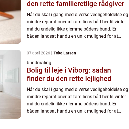
den rette familieretlige rådgiver
Når du skal i gang med diverse vedligeholdelse og
mindre reparationer af familiens båd her til vinter
må du endelig ikke glemme bådens bund. Er
båden landsat har du en unik mulighed for at
rense og slibe skrogets bund og påføre den
beskyttende bundma...
07 april 2026
Toke Larsen
bundmaling
Bolig til leje i Viborg: sådan
finder du den rette lejlighed
Når du skal i gang med diverse vedligeholdelse og
mindre reparationer af familiens båd her til vinter
må du endelig ikke glemme bådens bund. Er
båden landsat har du en unik mulighed for at
rense og slibe skrogets bund og påføre den
beskyttende bundma...