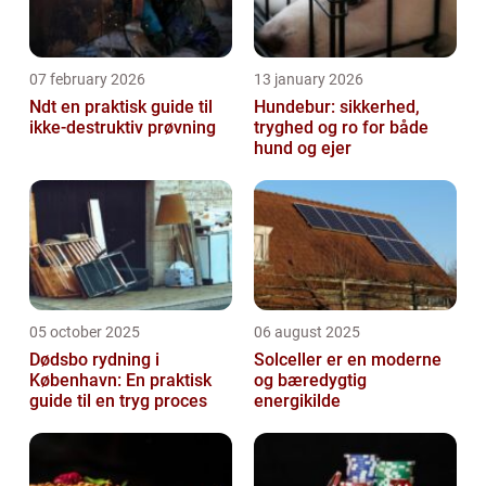
07 february 2026
13 january 2026
Ndt en praktisk guide til
Hundebur: sikkerhed,
ikke-destruktiv prøvning
tryghed og ro for både
hund og ejer
05 october 2025
06 august 2025
Dødsbo rydning i
Solceller er en moderne
København: En praktisk
og bæredygtig
guide til en tryg proces
energikilde