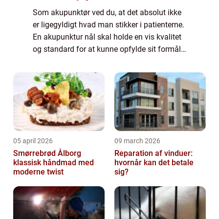
Som akupunktør ved du, at det absolut ikke
er ligegyldigt hvad man stikker i patienterne.
En akupunktur nål skal holde en vis kvalitet
og standard for at kunne opfylde sit formål.
Og så er det samtidig nødvendigt med
forskellige typer nåle til forske...
05 april 2026
09 march 2026
Smørrebrød Ålborg
Reparation af vinduer:
klassisk håndmad med
hvornår kan det betale
moderne twist
sig?