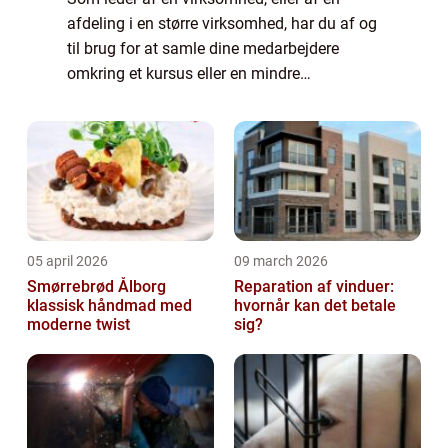
afdeling i en større virksomhed, har du af og
til brug for at samle dine medarbejdere
omkring et kursus eller en mindre
konference. Dette kan for eksempel være i
forbindelse med omlægning af
virksomhedens struk...
05 april 2026
09 march 2026
Smørrebrød Ålborg
Reparation af vinduer:
klassisk håndmad med
hvornår kan det betale
moderne twist
sig?