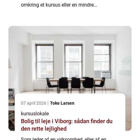
omkring et kursus eller en mindre
konference. Dette kan for eksempel være i
forbindelse med omlægning af
virksomhedens struk...
07 april 2026
Toke Larsen
kursuslokale
Bolig til leje i Viborg: sådan finder du
den rette lejlighed
Som leder af en virksomhed, eller af en