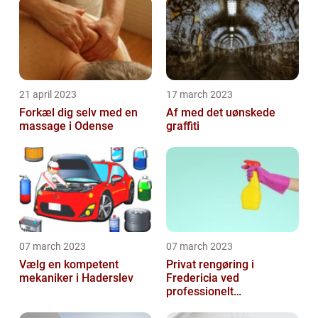
21 april 2023
17 march 2023
Forkæl dig selv med en
Af med det uønskede
massage i Odense
graffiti
07 march 2023
07 march 2023
Vælg en kompetent
Privat rengøring i
mekaniker i Haderslev
Fredericia ved
professionelt
rengøringsfirma