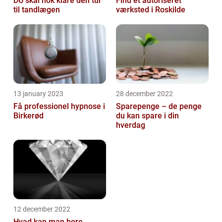
DU skal nok klare den tur
Find et autoriseret
til tandlægen
værksted i Roskilde
13 january 2023
28 december 2022
Få professionel hypnose i
Sparepenge – de penge
Birkerød
du kan spare i din
hverdag
12 december 2022
Hvad kan man bore