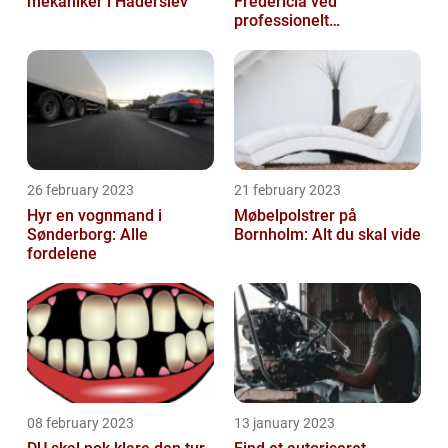
mekaniker i Haderslev
Fredericia ved
professionelt
rengøringsfirma
26 february 2023
21 february 2023
Hyr en vognmand i
Møbelpolstrer på
Sønderborg: Alle
Bornholm: Alt du skal vide
fordelene
08 february 2023
13 january 2023