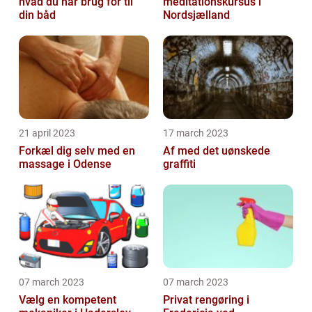
hvad du har brug for til
meditationskursus i
din båd
Nordsjælland
21 april 2023
17 march 2023
Forkæl dig selv med en
Af med det uønskede
massage i Odense
graffiti
07 march 2023
07 march 2023
Vælg en kompetent
Privat rengøring i