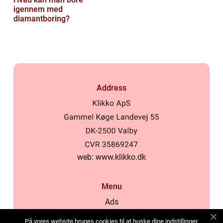
igennem med
diamantboring?
Address
web:
www.klikko.dk
Menu
Ads
About Us
På vores website bruges cookies til at huske dine indstillinger,