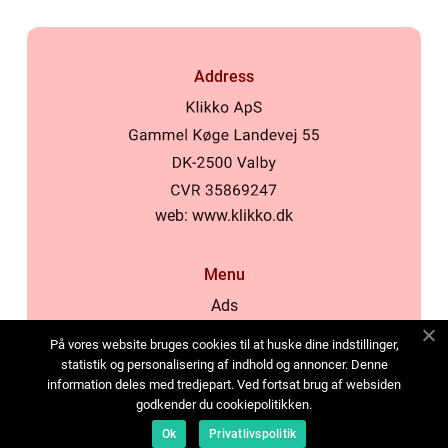
Address
web:
www.klikko.dk
Menu
Ads
About Us
På vores website bruges cookies til at huske dine indstillinger,
Cookies
statistik og personalisering af indhold og annoncer. Denne
information deles med tredjepart. Ved fortsat brug af websiden
Contact
godkender du cookiepolitikken.
Sitemap
Ok
Privatlivspolitik