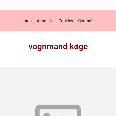
Ads
About Us
Cookies
Contact
vognmand køge