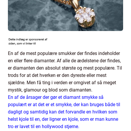
En af de mest populære smukker der findes indeholder
en eller flere diamanter. Af alle de ædelstene der findes,
er diamanten den absolut største og mest populære. Til
trods for at det hverken er den dyreste eller mest
sjældne. Men få ting i verden er omgivet af så meget
mystik, glamour og blod som diamanten.
En af de årsager der gør et diamant smykke så
populært er at det er et smykke, der kan bruges både til
dagligt og samtidig kan det forvandle en hvilken som
helst kjole til en, der ligner en kjole, som er man kunne
tro er lavet til en hollywood stjerne.