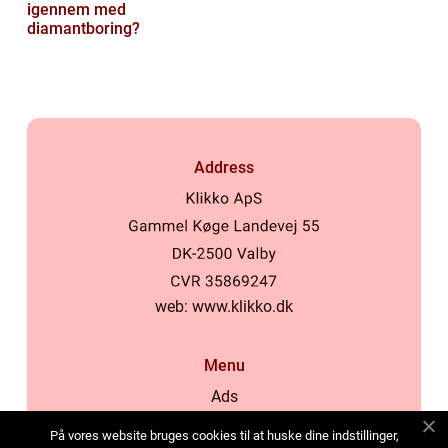
igennem med
diamantboring?
Address
web:
www.klikko.dk
Menu
Ads
About Us
På vores website bruges cookies til at huske dine indstillinger,