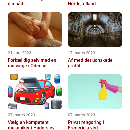
din båd
Nordsjælland
21 april 2023
17 march 2023
Forkæl dig selv med en
Af med det uønskede
massage i Odense
graffiti
07 march 2023
07 march 2023
Vælg en kompetent
Privat rengøring i
mekaniker i Haderslev
Fredericia ved