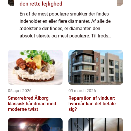
den rette lejlighed
En af de mest populære smukker der findes
indeholder en eller flere diamanter. Af alle de
ædelstene der findes, er diamanten den
absolut største og mest populære. Til trods
for at det hverken er den dyreste eller mest
sj&aeli...
05 april 2026
09 march 2026
Smørrebrød Ålborg
Reparation af vinduer:
klassisk håndmad med
hvornår kan det betale
moderne twist
sig?