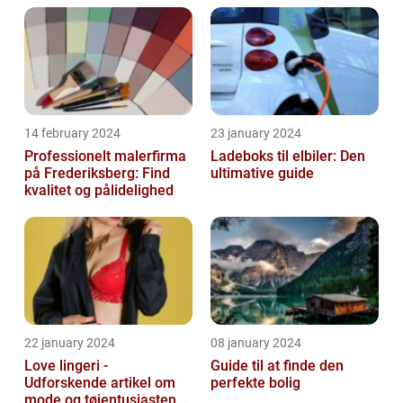
14 february 2024
23 january 2024
Professionelt malerfirma
Ladeboks til elbiler: Den
på Frederiksberg: Find
ultimative guide
kvalitet og pålidelighed
22 january 2024
08 january 2024
Love lingeri -
Guide til at finde den
Udforskende artikel om
perfekte bolig
mode og tøjentusiastens