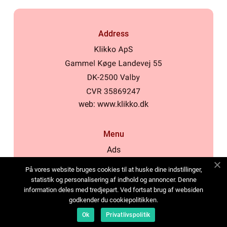
Address
web:
www.klikko.dk
Menu
Ads
About Us
På vores website bruges cookies til at huske dine indstillinger,
Cookies
statistik og personalisering af indhold og annoncer. Denne
information deles med tredjepart. Ved fortsat brug af websiden
Contact
godkender du cookiepolitikken.
Sitemap
Ok
Privatlivspolitik