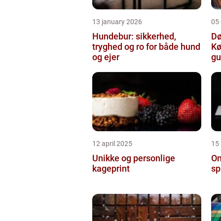
13 january 2026
05
Hundebur: sikkerhed,
Dø
tryghed og ro for både hund
Kø
og ejer
gu
12 april 2025
15
Unikke og personlige
On
kageprint
sp