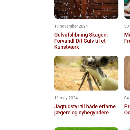
17 november 2024
30
Gulvafslibning Skagen:
Ma
Forvandl Dit Gulv til et
Fr
Kunstværk
11 may 2024
04 
Jagtudstyr til både erfarne
Pr
jægere og nybegyndere