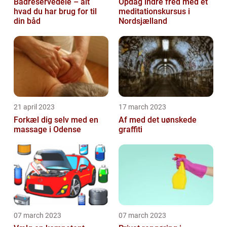
Bådreservedele – alt
Opdag indre fred med et
hvad du har brug for til
meditationskursus i
din båd
Nordsjælland
21 april 2023
17 march 2023
Forkæl dig selv med en
Af med det uønskede
massage i Odense
graffiti
07 march 2023
07 march 2023