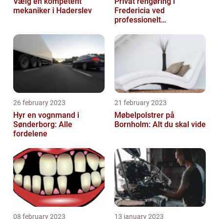
Vælg en kompetent
Privat rengøring i
mekaniker i Haderslev
Fredericia ved
professionelt
rengøringsfirma
26 february 2023
21 february 2023
Hyr en vognmand i
Møbelpolstrer på
Sønderborg: Alle
Bornholm: Alt du skal vide
fordelene
08 february 2023
13 january 2023