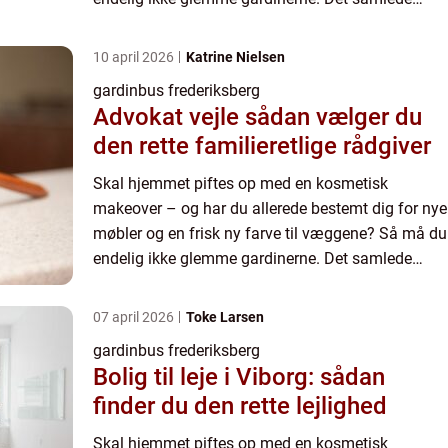
indtryk af dine nyligt istandsatte ...
10 april 2026
Katrine Nielsen
gardinbus frederiksberg
Advokat vejle sådan vælger du
den rette familieretlige rådgiver
Skal hjemmet piftes op med en kosmetisk
makeover – og har du allerede bestemt dig for nye
møbler og en frisk ny farve til væggene? Så må du
endelig ikke glemme gardinerne. Det samlede
indtryk af dine nyligt istandsatte ...
07 april 2026
Toke Larsen
gardinbus frederiksberg
Bolig til leje i Viborg: sådan
finder du den rette lejlighed
Skal hjemmet piftes op med en kosmetisk