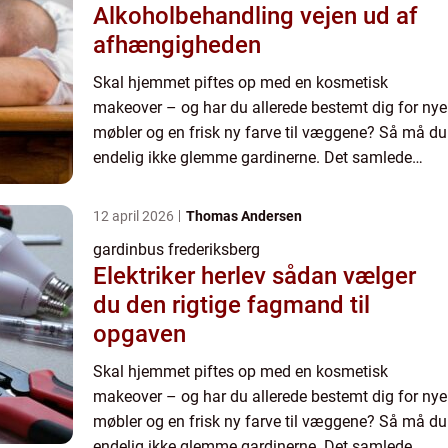
Alkoholbehandling vejen ud af
afhængigheden
Skal hjemmet piftes op med en kosmetisk
makeover – og har du allerede bestemt dig for nye
møbler og en frisk ny farve til væggene? Så må du
endelig ikke glemme gardinerne. Det samlede
indtryk af dine nyligt istandsatte ...
12 april 2026
Thomas Andersen
gardinbus frederiksberg
Elektriker herlev sådan vælger
du den rigtige fagmand til
opgaven
Skal hjemmet piftes op med en kosmetisk
makeover – og har du allerede bestemt dig for nye
møbler og en frisk ny farve til væggene? Så må du
endelig ikke glemme gardinerne. Det samlede