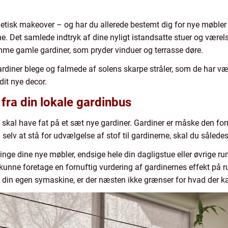
isk makeover – og har du allerede bestemt dig for nye møbler o
. Det samlede indtryk af dine nyligt istandsatte stuer og værel
samme gamle gardiner, som pryder vinduer og terrasse døre.
rdiner blege og falmede af solens skarpe stråler, som de har væ
dit nye decor.
fra din lokale gardinbus
 skal have fat på et sæt nye gardiner. Gardiner er måske den fo
selv at stå for udvælgelse af stof til gardinerne, skal du således 
inge dine nye møbler, endsige hele din dagligstue eller øvrige 
 kunne foretage en fornuftig vurdering af gardinernes effekt på 
på din egen symaskine, er der næsten ikke grænser for hvad der k