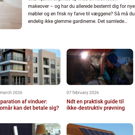
makeover – og har du allerede bestemt dig for nye
møbler og en frisk ny farve til væggene? Så må du
endelig ikke glemme gardinerne. Det samlede
indtryk af dine nyligt istandsatte ...
 march 2026
07 february 2026
paration af vinduer:
Ndt en praktisk guide til
ornår kan det betale sig?
ikke-destruktiv prøvning