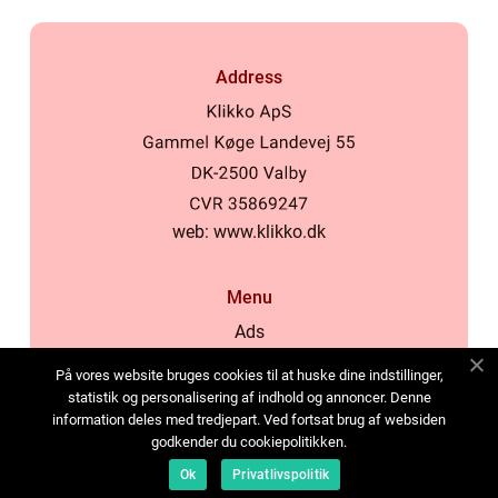
Address
web:
www.klikko.dk
Menu
Ads
About Us
På vores website bruges cookies til at huske dine indstillinger,
Cookies
statistik og personalisering af indhold og annoncer. Denne
information deles med tredjepart. Ved fortsat brug af websiden
Contact
godkender du cookiepolitikken.
Sitemap
Ok
Privatlivspolitik