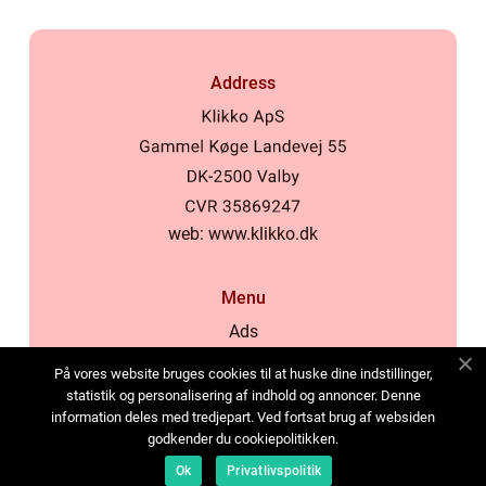
Address
web:
www.klikko.dk
Menu
Ads
About Us
På vores website bruges cookies til at huske dine indstillinger,
Cookies
statistik og personalisering af indhold og annoncer. Denne
information deles med tredjepart. Ved fortsat brug af websiden
Contact
godkender du cookiepolitikken.
Sitemap
Ok
Privatlivspolitik