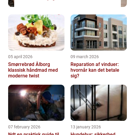
05 april 2026
09 march 2026
Smørrebrød Ålborg
Reparation af vinduer:
klassisk håndmad med
hvornår kan det betale
moderne twist
sig?
07 february 2026
13 january 2026
Ndt en praktisk guide til
Hundebur: sikkerhed,