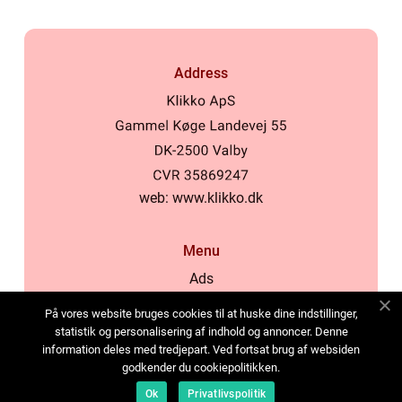
Address
web:
www.klikko.dk
Menu
Ads
About Us
På vores website bruges cookies til at huske dine indstillinger,
Cookies
statistik og personalisering af indhold og annoncer. Denne
information deles med tredjepart. Ved fortsat brug af websiden
Contact
godkender du cookiepolitikken.
Sitemap
Ok
Privatlivspolitik