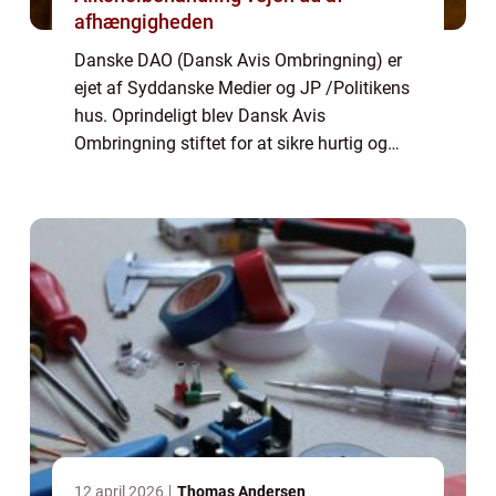
afhængigheden
Danske DAO (Dansk Avis Ombringning) er
ejet af Syddanske Medier og JP /Politikens
hus. Oprindeligt blev Dansk Avis
Ombringning stiftet for at sikre hurtig og
pålidelig distribution af tryksager i det jyske,
det vil sige aviser og dagblade (inkl...
12 april 2026
Thomas Andersen