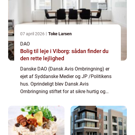
07 april 2026
Toke Larsen
DAO
Bolig til leje i Viborg: sådan finder du
den rette lejlighed
Danske DAO (Dansk Avis Ombringning) er
ejet af Syddanske Medier og JP /Politikens
hus. Oprindeligt blev Dansk Avis
Ombringning stiftet for at sikre hurtig og
pålidelig distribution af tryksager i det jyske,
det vil sige aviser og dagblade (inkl...