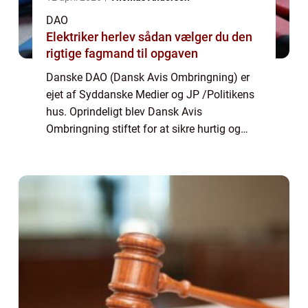
DAO
Elektriker herlev sådan vælger du den
rigtige fagmand til opgaven
Danske DAO (Dansk Avis Ombringning) er
ejet af Syddanske Medier og JP /Politikens
hus. Oprindeligt blev Dansk Avis
Ombringning stiftet for at sikre hurtig og
pålidelig distribution af tryksager i det jyske,
det vil sige aviser og dagblade (inkl...