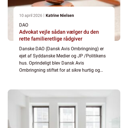
10 april 2026
Katrine Nielsen
DAO
Advokat vejle sådan vælger du den
rette familieretlige rådgiver
Danske DAO (Dansk Avis Ombringning) er
ejet af Syddanske Medier og JP /Politikens
hus. Oprindeligt blev Dansk Avis
Ombringning stiftet for at sikre hurtig og
pålidelig distribution af tryksager i det jyske,
det vil sige aviser og dagblade (inkl...