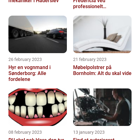
mekaniker i Haderslev
Fredericia ved
professionelt
rengøringsfirma
26 february 2023
21 february 2023
Hyr en vognmand i
Møbelpolstrer på
Sønderborg: Alle
Bornholm: Alt du skal vide
fordelene
08 february 2023
13 january 2023