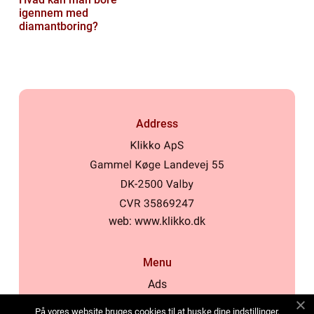
igennem med
diamantboring?
Address
web:
www.klikko.dk
Menu
Ads
About Us
På vores website bruges cookies til at huske dine indstillinger,