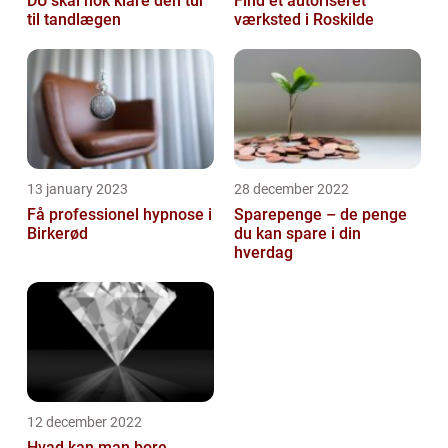
DU skal nok klare den tur
Find et autoriseret
til tandlægen
værksted i Roskilde
13 january 2023
28 december 2022
Få professionel hypnose i
Sparepenge – de penge
Birkerød
du kan spare i din
hverdag
12 december 2022
Hvad kan man bore