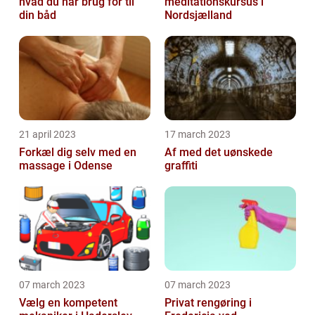
hvad du har brug for til
meditationskursus i
din båd
Nordsjælland
21 april 2023
17 march 2023
Forkæl dig selv med en
Af med det uønskede
massage i Odense
graffiti
07 march 2023
07 march 2023
Vælg en kompetent
Privat rengøring i