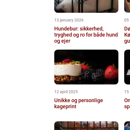
13 january 2026
05
Hundebur: sikkerhed,
Dø
tryghed og ro for både hund
Kø
og ejer
gu
12 april 2025
15
Unikke og personlige
On
kageprint
sp