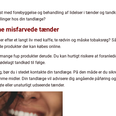
t med forebyggelse og behandling af lidelser i tænder og tandk
linger hos din tandlæge?
ne misfarvede tænder
efter et langt liv med kaffe, te rødvin og måske tobaksrøg? Så 
de produkter der kan købes online.
 mange fup produkter derude. Du kan hurtigt risikere at foranled
delagt tandkød til følge.
g, bør du i stedet kontakte din tandlæge. På den måde er du sikr
e midler. Din tandlæge vil advisere dig angående påføring og 
te eller unaturligt udseende tænder.