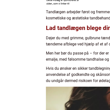
Tandlægen arbejder først og fremmes
kosmetiske og æstetiske tandbehand
Lad tandlægen blege di
Døjer du med grimme, gulbrune tænder 
tænderne afblege ved hjælp af et af 
Men her bør du passe på – for der er
emalje, med følsomme tandhalse og ø
Hvis du ønsker en sikker tandblegnin
anvendelse af godkendte og skånsomm
du undgår dermed risikoen for ødelag