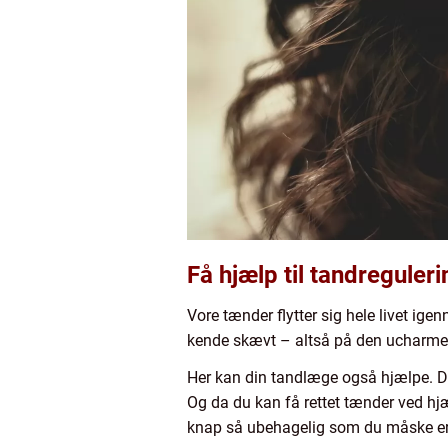
Få hjælp til tandregule
Vore tænder flytter sig hele livet ige
kende skævt – altså på den ucharm
Her kan din tandlæge også hjælpe. De
Og da du kan få rettet tænder ved hjæ
knap så ubehagelig som du måske eri