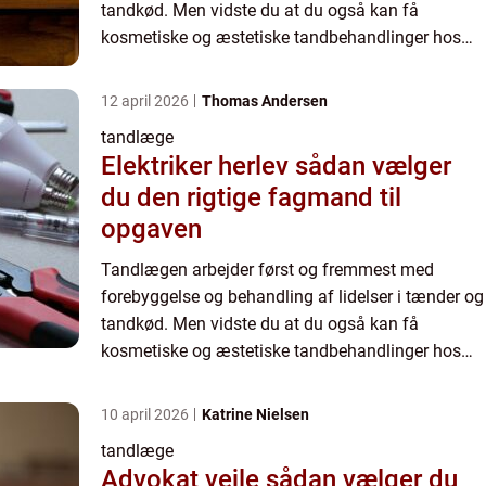
tandkød. Men vidste du at du også kan få
kosmetiske og æstetiske tandbehandlinger hos
din tandlæge? Lad tand...
12 april 2026
Thomas Andersen
tandlæge
Elektriker herlev sådan vælger
du den rigtige fagmand til
opgaven
Tandlægen arbejder først og fremmest med
forebyggelse og behandling af lidelser i tænder og
tandkød. Men vidste du at du også kan få
kosmetiske og æstetiske tandbehandlinger hos
din tandlæge? Lad tand...
10 april 2026
Katrine Nielsen
tandlæge
Advokat vejle sådan vælger du