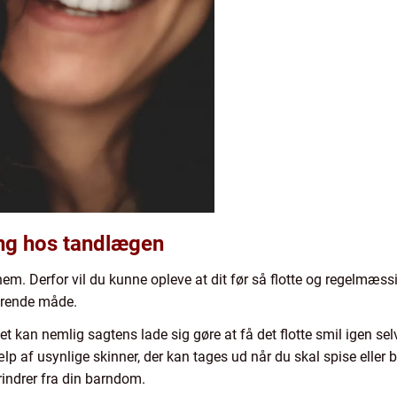
ring hos tandlægen
nnem. Derfor vil du kunne opleve at dit før så flotte og regelmæss
erende måde.
t kan nemlig sagtens lade sig gøre at få det flotte smil igen s
lp af usynlige skinner, der kan tages ud når du skal spise eller 
ndrer fra din barndom.