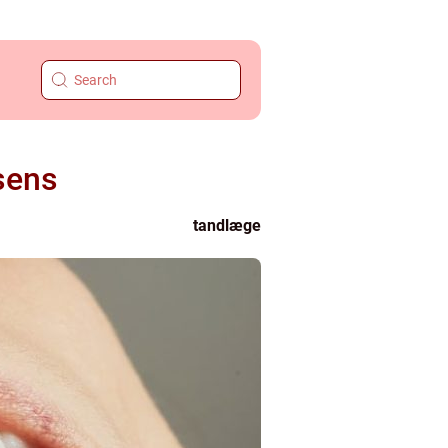
rsens
tandlæge