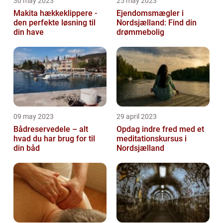
30 may 2023
25 may 2023
Makita hækkeklippere -
Ejendomsmægler i
den perfekte løsning til
Nordsjælland: Find din
din have
drømmebolig
09 may 2023
29 april 2023
Bådreservedele – alt
Opdag indre fred med et
hvad du har brug for til
meditationskursus i
din båd
Nordsjælland