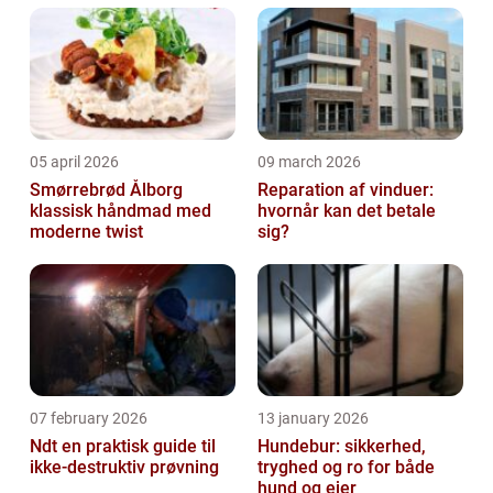
de mest anvendelige...
05 april 2026
09 march 2026
Smørrebrød Ålborg
Reparation af vinduer:
klassisk håndmad med
hvornår kan det betale
moderne twist
sig?
07 february 2026
13 january 2026
Ndt en praktisk guide til
Hundebur: sikkerhed,
ikke-destruktiv prøvning
tryghed og ro for både
hund og ejer