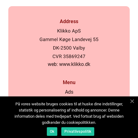
Address
web:
www.klikko.dk
Menu
Ads
About Us
På vores website bruges cookies til at huske dine indstillinger,
Cookies
statistik og personalisering af indhold og annoncer. Denne
information deles med tredjepart. Ved fortsat brug af websiden
Contact
godkender du cookiepolitikken.
Sitemap
Ok
Privatlivspolitik