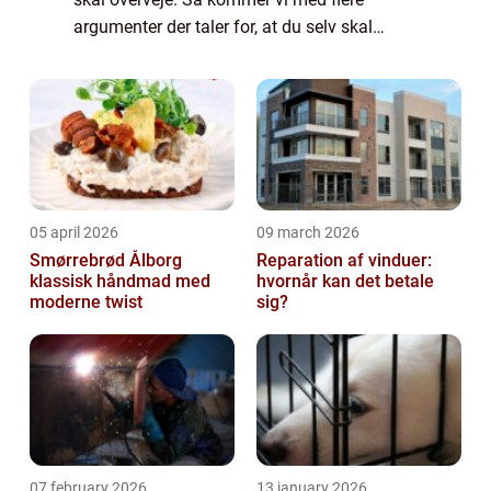
argumenter der taler for, at du selv skal
bestille glas med gravering. Derfor skal du
overvejeglasgravering Det er utroli...
05 april 2026
09 march 2026
Smørrebrød Ålborg
Reparation af vinduer:
klassisk håndmad med
hvornår kan det betale
moderne twist
sig?
07 february 2026
13 january 2026