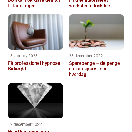
DU skal nok klare den tur
Find et autoriseret
til tandlægen
værksted i Roskilde
13 january 2023
28 december 2022
Få professionel hypnose i
Sparepenge – de penge
Birkerød
du kan spare i din
hverdag
12 december 2022
Hvad kan man bore