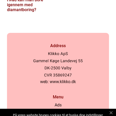
igennem med
diamantboring?
Address
web:
www.klikko.dk
Menu
Ads
About Us
På vores website bruges cookies til at huske dine indstillinger,