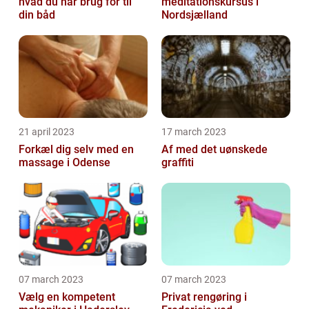
hvad du har brug for til
meditationskursus i
din båd
Nordsjælland
21 april 2023
17 march 2023
Forkæl dig selv med en
Af med det uønskede
massage i Odense
graffiti
07 march 2023
07 march 2023
Vælg en kompetent
Privat rengøring i