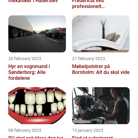
mekaniker i Haderslev
Fredericia ved
professionelt
rengøringsfirma
26 february 2023
21 february 2023
Hyr en vognmand i
Møbelpolstrer på
Sønderborg: Alle
Bornholm: Alt du skal vide
fordelene
08 february 2023
13 january 2023