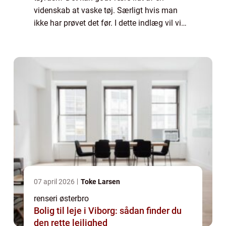
videnskab at vaske tøj. Særligt hvis man
ikke har prøvet det før. I dette indlæg vil vi
komme med gode råd til dig, som enten er
ny på området eller bare vil have li...
07 april 2026
Toke Larsen
renseri østerbro
Bolig til leje i Viborg: sådan finder du
den rette lejlighed