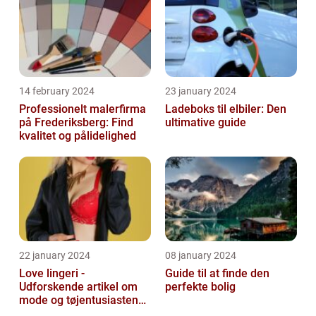
14 february 2024
23 january 2024
Professionelt malerfirma
Ladeboks til elbiler: Den
på Frederiksberg: Find
ultimative guide
kvalitet og pålidelighed
22 january 2024
08 january 2024
Love lingeri -
Guide til at finde den
Udforskende artikel om
perfekte bolig
mode og tøjentusiastens
passion for lingeri