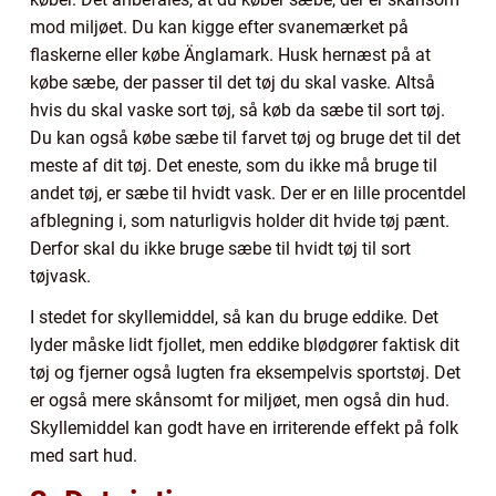
mod miljøet. Du kan kigge efter svanemærket på
flaskerne eller købe Änglamark. Husk hernæst på at
købe sæbe, der passer til det tøj du skal vaske. Altså
hvis du skal vaske sort tøj, så køb da sæbe til sort tøj.
Du kan også købe sæbe til farvet tøj og bruge det til det
meste af dit tøj. Det eneste, som du ikke må bruge til
andet tøj, er sæbe til hvidt vask. Der er en lille procentdel
afblegning i, som naturligvis holder dit hvide tøj pænt.
Derfor skal du ikke bruge sæbe til hvidt tøj til sort
tøjvask.
I stedet for skyllemiddel, så kan du bruge eddike. Det
lyder måske lidt fjollet, men eddike blødgører faktisk dit
tøj og fjerner også lugten fra eksempelvis sportstøj. Det
er også mere skånsomt for miljøet, men også din hud.
Skyllemiddel kan godt have en irriterende effekt på folk
med sart hud.