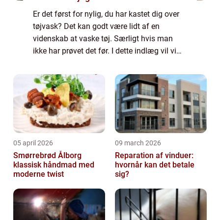
Er det først for nylig, du har kastet dig over
tøjvask? Det kan godt være lidt af en
videnskab at vaske tøj. Særligt hvis man
ikke har prøvet det før. I dette indlæg vil vi
komme med gode råd til dig, som enten er
ny på området eller bare vil have li...
05 april 2026
09 march 2026
Smørrebrød Ålborg
Reparation af vinduer:
klassisk håndmad med
hvornår kan det betale
moderne twist
sig?