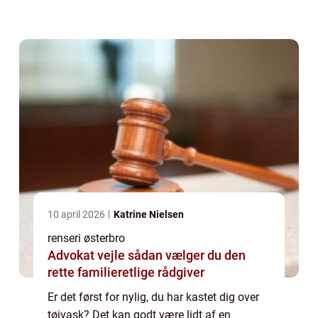
komme med gode råd til dig, som enten er
ny på området eller bare vil have li...
10 april 2026
Katrine Nielsen
renseri østerbro
Advokat vejle sådan vælger du den
rette familieretlige rådgiver
Er det først for nylig, du har kastet dig over
tøjvask? Det kan godt være lidt af en