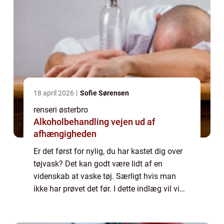
18 april 2026
Sofie Sørensen
renseri østerbro
Alkoholbehandling vejen ud af
afhængigheden
Er det først for nylig, du har kastet dig over
tøjvask? Det kan godt være lidt af en
videnskab at vaske tøj. Særligt hvis man
ikke har prøvet det før. I dette indlæg vil vi
komme med gode råd til dig, som enten er
ny på området eller bare vil have li...