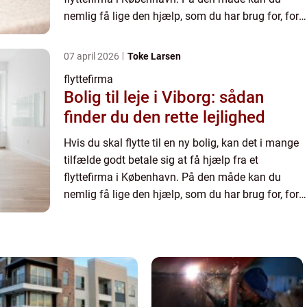
nemlig få lige den hjælp, som du har brug for, for
at gøre flytningen så nem og hurtig som mulig. I
denne art...
07 april 2026
Toke Larsen
flyttefirma
Bolig til leje i Viborg: sådan
finder du den rette lejlighed
Hvis du skal flytte til en ny bolig, kan det i mange
tilfælde godt betale sig at få hjælp fra et
flyttefirma i København. På den måde kan du
nemlig få lige den hjælp, som du har brug for, for
at gøre flytningen så nem og hurtig som mulig. I
denne art...