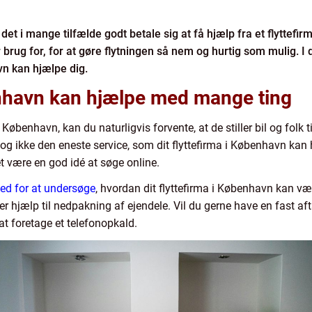
kan det i mange tilfælde godt betale sig at få hjælp fra et flytt
brug for, for at gøre flytningen så nem og hurtig som mulig. I 
vn kan hjælpe dig.
benhavn kan hjælpe med mange ting
i København, kan du naturligvis forvente, at de stiller bil og folk t
dog ikke den eneste service, som dit flyttefirma i København kan 
et være en god idé at søge online.
hed for at undersøge
, hvordan dit flyttefirma i København kan væ
er hjælp til nedpakning af ejendele. Vil du gerne have en fast aft
t foretage et telefonopkald.