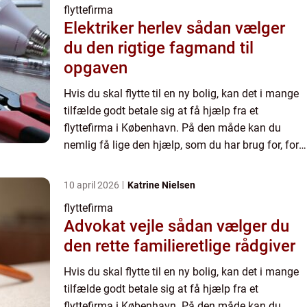
flyttefirma
Elektriker herlev sådan vælger
du den rigtige fagmand til
opgaven
Hvis du skal flytte til en ny bolig, kan det i mange
tilfælde godt betale sig at få hjælp fra et
flyttefirma i København. På den måde kan du
nemlig få lige den hjælp, som du har brug for, for
at gøre flytningen så nem og hurtig som mulig. I
denne art...
10 april 2026
Katrine Nielsen
flyttefirma
Advokat vejle sådan vælger du
den rette familieretlige rådgiver
Hvis du skal flytte til en ny bolig, kan det i mange
tilfælde godt betale sig at få hjælp fra et
flyttefirma i København. På den måde kan du