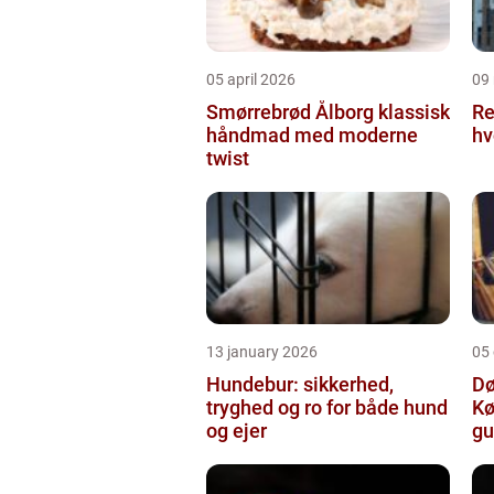
05 april 2026
09
Smørrebrød Ålborg klassisk
Re
håndmad med moderne
hv
twist
13 january 2026
05
Hundebur: sikkerhed,
Dø
tryghed og ro for både hund
Kø
og ejer
gu