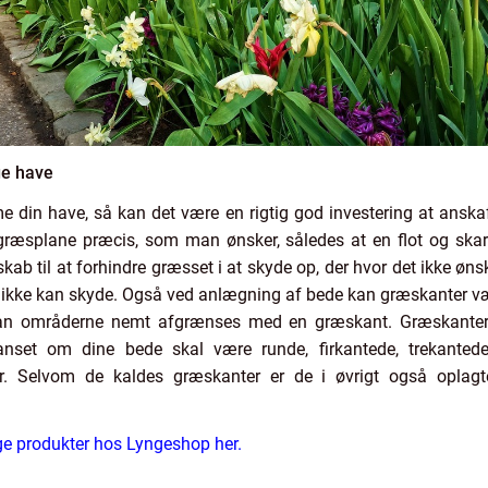
ge have
din have, så kan det være en rigtig god investering at anskaf
græsplane præcis, som man ønsker, således at en flot og sk
kab til at forhindre græsset i at skyde op, der hvor det ikke ø
e ikke kan skyde. Også ved anlægning af bede kan græskanter 
 kan områderne nemt afgrænses med en græskant. Græskanternes
set om dine bede skal være runde, firkantede, trekantede 
r. Selvom de kaldes græskanter er de i øvrigt også oplag
ige produkter hos Lyngeshop her.