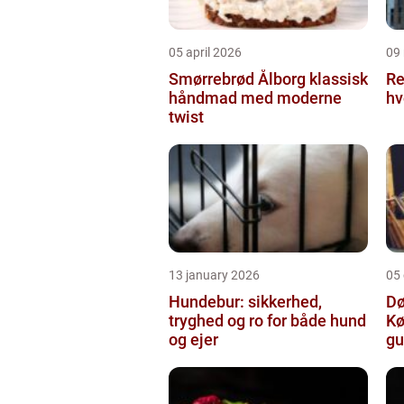
05 april 2026
09
Smørrebrød Ålborg klassisk
Re
håndmad med moderne
hv
twist
13 january 2026
05
Hundebur: sikkerhed,
Dø
tryghed og ro for både hund
Kø
og ejer
gu