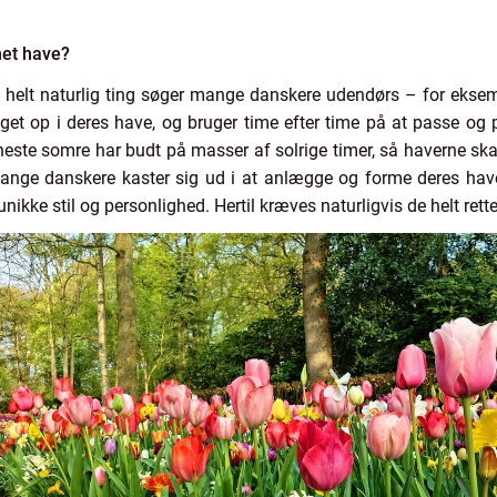
et have?
helt naturlig ting søger mange danskere udendørs – for eksemp
t op i deres have, og bruger time efter time på at passe og p
ste somre har budt på masser af solrige timer, så haverne skal 
. Mange danskere kaster sig ud i at anlægge og forme deres hav
ikke stil og personlighed. Hertil kræves naturligvis de helt rett