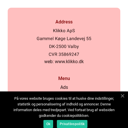
Address
web:
www.klikko.dk
Menu
Ads
About Us
På vores website bruges cookies til at huske dine indstillinger,
Cookies
statistik og personalisering af indhold og annoncer. Denne
information deles med tredjepart. Ved fortsat brug af websiden
Contact
godkender du cookiepolitikken.
Sitemap
Ok
Privatlivspolitik