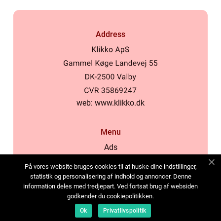
Address
web:
www.klikko.dk
Menu
Ads
About Us
På vores website bruges cookies til at huske dine indstillinger,
Cookies
statistik og personalisering af indhold og annoncer. Denne
information deles med tredjepart. Ved fortsat brug af websiden
Contact
godkender du cookiepolitikken.
Sitemap
Ok
Privatlivspolitik