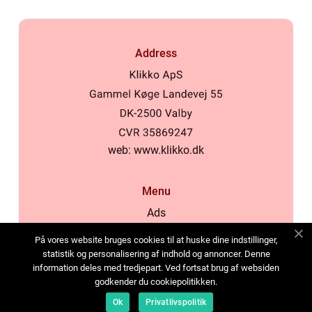
Address
web:
www.klikko.dk
Menu
Ads
About Us
På vores website bruges cookies til at huske dine indstillinger,
Cookies
statistik og personalisering af indhold og annoncer. Denne
information deles med tredjepart. Ved fortsat brug af websiden
Contact
godkender du cookiepolitikken.
Sitemap
Ok
Privatlivspolitik