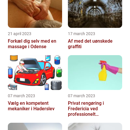
21 april 2023
17 march 2023
Forkæl dig selv med en
Af med det uønskede
massage i Odense
graffiti
07 march 2023
07 march 2023
Vælg en kompetent
Privat rengøring i
mekaniker i Haderslev
Fredericia ved
professionelt
rengøringsfirma