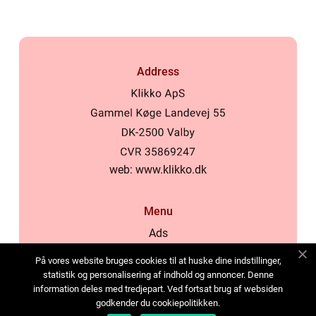
Address
web:
www.klikko.dk
Menu
Ads
About Us
På vores website bruges cookies til at huske dine indstillinger,
Cookies
statistik og personalisering af indhold og annoncer. Denne
information deles med tredjepart. Ved fortsat brug af websiden
Contact
godkender du cookiepolitikken.
Sitemap