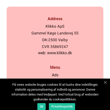
Address
web:
www.klikko.dk
Menu
Ads
About Us
På vores website bruges cookies til at huske dine indstillinger,
Cookies
statistik og personalisering af indhold og annoncer. Denne
information deles med tredjepart. Ved fortsat brug af websiden
Contact
godkender du cookiepolitikken.
Sitemap
Ok
Privatlivspolitik