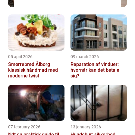
05 april 2026
09 march 2026
Smørrebrød Ålborg
Reparation af vinduer:
klassisk håndmad med
hvornår kan det betale
moderne twist
sig?
07 february 2026
13 january 2026
Ndt en praktisk guide til
Hundebur: sikkerhed,